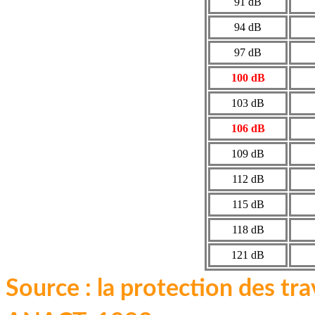
91 dB
94 dB
97 dB
100 dB
103 dB
106 dB
109 dB
112 dB
115 dB
118 dB
121 dB
Source : la protection des trav